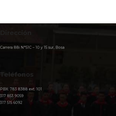
Dirección
Carrera 88i N°51C – 10 y 15 sur, Bosa
Teléfonos
PBX: 783 8388 ext. 101
317 853 9059
317 515 6092