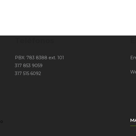
Teléfonos
E
PBX: 783 8388 ext. 101
Em
317 853 9059
W
317 515 6092
MA