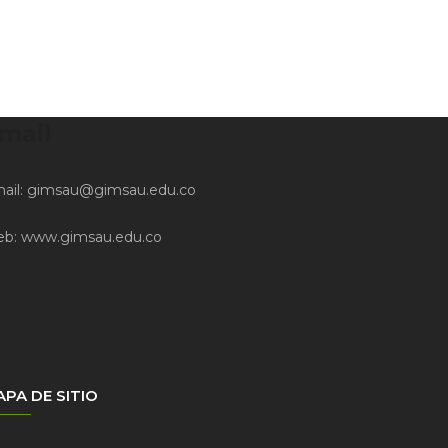
mail
ail:
gimsau@gimsau.edu.co
eb:
www.gimsau.edu.co
PA DE SITIO