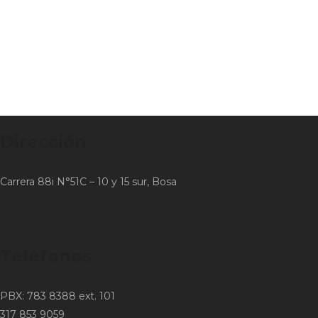
Dirección
Carrera 88i N°51C – 10 y 15 sur, Bosa
Teléfonos
PBX: 783 8388 ext. 101
317 853 9059