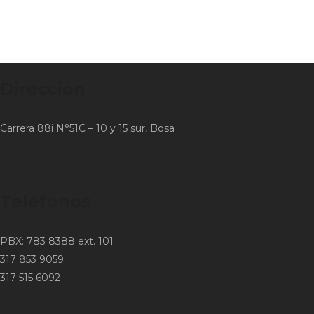
Dirección
Carrera 88i N°51C – 10 y 15 sur, Bosa
Teléfonos
PBX: 783 8388 ext. 101
317 853 9059
317 515 6092